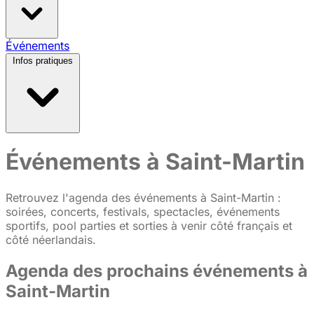
Taxi à Saint-Martin
Événements
Aéroports & vols
Transfert aéroport
SXM
Location de voiture à Saint-Martin
Location scooter
Infos pratiques
& quad
Ferries & îles voisines
Horaires des ponts
Météo & meilleure période
Monnaie & paiements
Formalités d'entrée
Santé & pharmacies
Internet, eSIM &
Événements à Saint-Martin
téléphone
Conseils pour un premier voyage
Retrouvez l'agenda des événements à Saint-Martin :
soirées, concerts, festivals, spectacles, événements
sportifs, pool parties et sorties à venir côté français et
côté néerlandais.
Agenda des prochains événements à
Saint-Martin