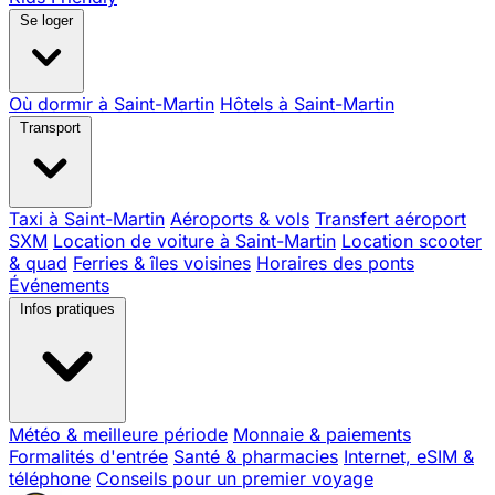
Se loger
Où dormir à Saint-Martin
Hôtels à Saint-Martin
Transport
Taxi à Saint-Martin
Aéroports & vols
Transfert aéroport
SXM
Location de voiture à Saint-Martin
Location scooter
& quad
Ferries & îles voisines
Horaires des ponts
Événements
Infos pratiques
Météo & meilleure période
Monnaie & paiements
Formalités d'entrée
Santé & pharmacies
Internet, eSIM &
téléphone
Conseils pour un premier voyage