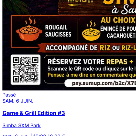
Passé
SAM. 6 JUIN.
Game & Grill Edition #3
Simba SXM Park