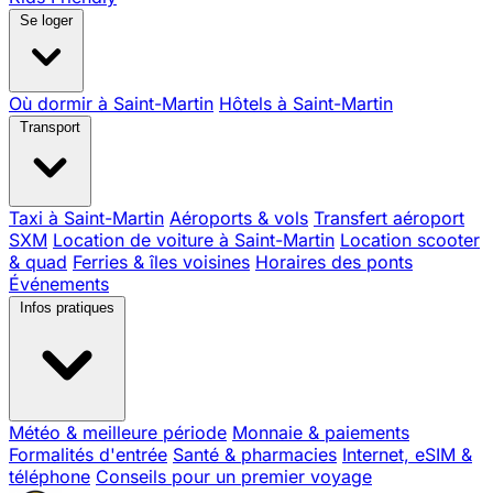
Se loger
Où dormir à Saint-Martin
Hôtels à Saint-Martin
Transport
Taxi à Saint-Martin
Aéroports & vols
Transfert aéroport
SXM
Location de voiture à Saint-Martin
Location scooter
& quad
Ferries & îles voisines
Horaires des ponts
Événements
Infos pratiques
Météo & meilleure période
Monnaie & paiements
Formalités d'entrée
Santé & pharmacies
Internet, eSIM &
téléphone
Conseils pour un premier voyage