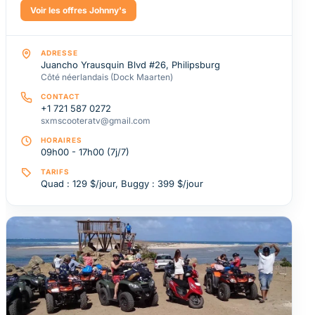
Voir les offres Johnny's
ADRESSE
Juancho Yrausquin Blvd #26, Philipsburg
Côté néerlandais (Dock Maarten)
CONTACT
+1 721 587 0272
sxmscooteratv@gmail.com
HORAIRES
09h00 - 17h00 (7j/7)
TARIFS
Quad : 129 $/jour, Buggy : 399 $/jour