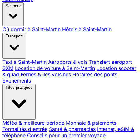
Se loger
Où dormir à Saint-Martin
Hôtels à Saint-Martin
Transport
Taxi à Saint-Martin
Aéroports & vols
Transfert aéroport
SXM
Location de voiture à Saint-Martin
Location scooter
& quad
Ferries & îles voisines
Horaires des ponts
Événements
Infos pratiques
Météo & meilleure période
Monnaie & paiements
Formalités d'entrée
Santé & pharmacies
Internet, eSIM &
téléphone
Conseils pour un premier voyage