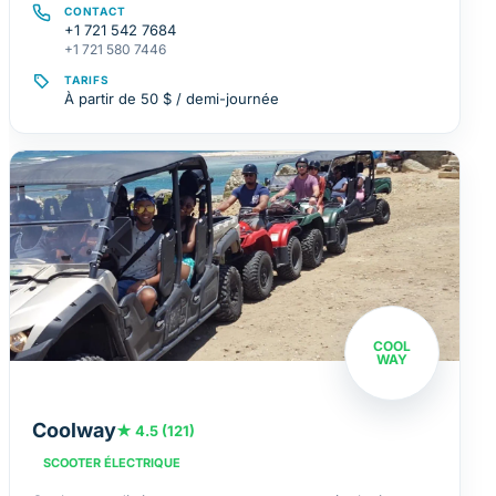
CONTACT
+1 721 542 7684
+1 721 580 7446
TARIFS
À partir de 50 $ / demi-journée
COOL
WAY
Coolway
★ 4.5 (121)
SCOOTER ÉLECTRIQUE