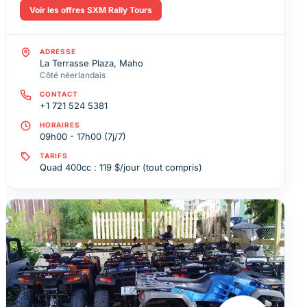
Voir les offres SXM Rally Tours
ADRESSE
La Terrasse Plaza, Maho
Côté néerlandais
CONTACT
+1 721 524 5381
HORAIRES
09h00 - 17h00 (7j/7)
TARIFS
Quad 400cc : 119 $/jour (tout compris)