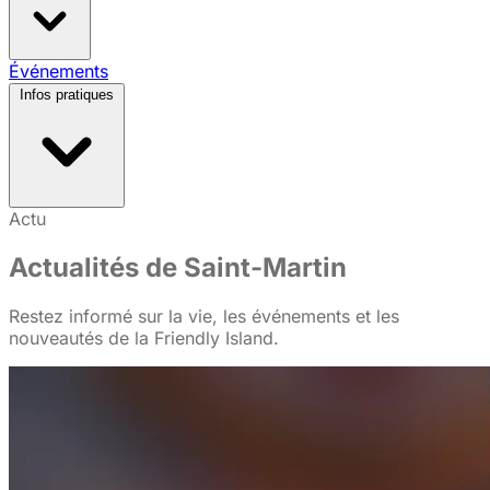
Taxi à Saint-Martin
Événements
Aéroports & vols
Transfert aéroport
SXM
Location de voiture à Saint-Martin
Location scooter
Infos pratiques
& quad
Ferries & îles voisines
Horaires des ponts
Météo & meilleure période
Actu
Monnaie & paiements
Formalités d'entrée
Santé & pharmacies
Internet, eSIM &
Actualités de Saint-Martin
téléphone
Conseils pour un premier voyage
Restez informé sur la vie, les événements et les
nouveautés de la Friendly Island.