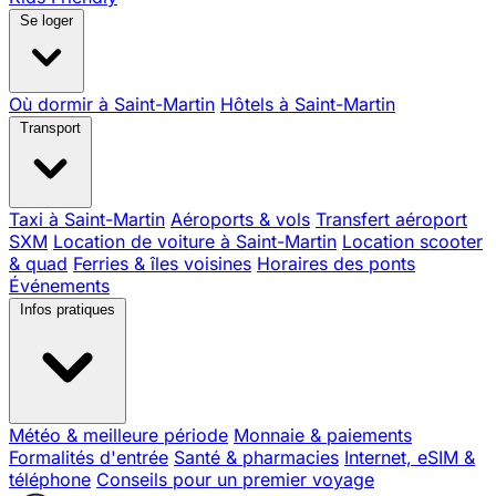
Se loger
Où dormir à Saint-Martin
Hôtels à Saint-Martin
Transport
Taxi à Saint-Martin
Aéroports & vols
Transfert aéroport
SXM
Location de voiture à Saint-Martin
Location scooter
& quad
Ferries & îles voisines
Horaires des ponts
Événements
Infos pratiques
Météo & meilleure période
Monnaie & paiements
Formalités d'entrée
Santé & pharmacies
Internet, eSIM &
téléphone
Conseils pour un premier voyage