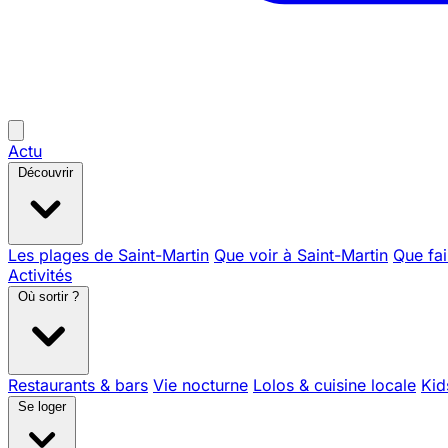
Actu
Découvrir
Les plages de Saint-Martin
Que voir à Saint-Martin
Que fai
Activités
Où sortir ?
Restaurants & bars
Vie nocturne
Lolos & cuisine locale
Kid
Se loger