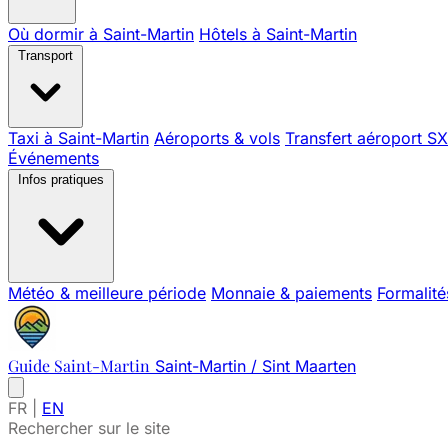
Où dormir à Saint-Martin
Hôtels à Saint-Martin
Transport
Taxi à Saint-Martin
Aéroports & vols
Transfert aéroport S
Événements
Infos pratiques
Météo & meilleure période
Monnaie & paiements
Formalité
Guide Saint-Martin
Saint-Martin / Sint Maarten
FR
|
EN
Rechercher sur le site