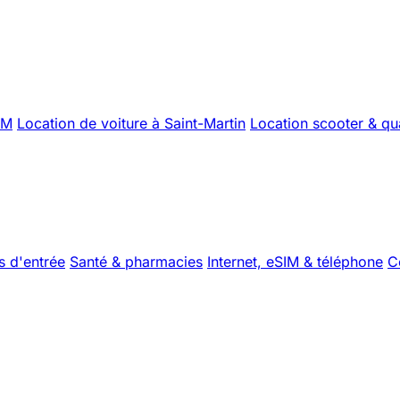
XM
Location de voiture à Saint-Martin
Location scooter & q
s d'entrée
Santé & pharmacies
Internet, eSIM & téléphone
C