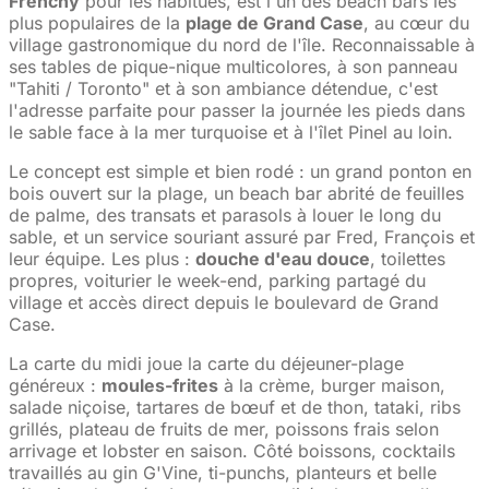
Frenchy
pour les habitués, est l'un des beach bars les
plus populaires de la
plage de Grand Case
, au cœur du
village gastronomique du nord de l'île. Reconnaissable à
ses tables de pique-nique multicolores, à son panneau
"Tahiti / Toronto" et à son ambiance détendue, c'est
l'adresse parfaite pour passer la journée les pieds dans
le sable face à la mer turquoise et à l'îlet Pinel au loin.
Le concept est simple et bien rodé : un grand ponton en
bois ouvert sur la plage, un beach bar abrité de feuilles
de palme, des transats et parasols à louer le long du
sable, et un service souriant assuré par Fred, François et
leur équipe. Les plus :
douche d'eau douce
, toilettes
propres, voiturier le week-end, parking partagé du
village et accès direct depuis le boulevard de Grand
Case.
La carte du midi joue la carte du déjeuner-plage
généreux :
moules-frites
à la crème, burger maison,
salade niçoise, tartares de bœuf et de thon, tataki, ribs
grillés, plateau de fruits de mer, poissons frais selon
arrivage et lobster en saison. Côté boissons, cocktails
travaillés au gin G'Vine, ti-punchs, planteurs et belle