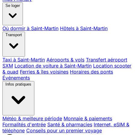
Se loger
Où dormir à Saint-Martin
Hôtels à Saint-Martin
Transport
Taxi à Saint-Martin
Aéroports & vols
Transfert aéroport
SXM
Location de voiture à Saint-Martin
Location scooter
& quad
Ferries & îles voisines
Horaires des ponts
Événements
Infos pratiques
Météo & meilleure période
Monnaie & paiements
Formalités d'entrée
Santé & pharmacies
Internet, eSIM &
téléphone
Conseils pour un premier voyage