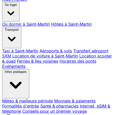
Se loger
Où dormir à Saint-Martin
Hôtels à Saint-Martin
Transport
Taxi à Saint-Martin
Aéroports & vols
Transfert aéroport
SXM
Location de voiture à Saint-Martin
Location scooter
& quad
Ferries & îles voisines
Horaires des ponts
Événements
Infos pratiques
Météo & meilleure période
Monnaie & paiements
Formalités d'entrée
Santé & pharmacies
Internet, eSIM &
téléphone
Conseils pour un premier voyage