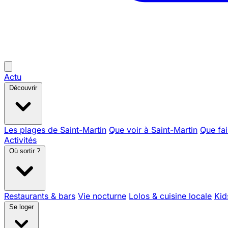
Actu
Découvrir
Les plages de Saint-Martin
Que voir à Saint-Martin
Que fai
Activités
Où sortir ?
Restaurants & bars
Vie nocturne
Lolos & cuisine locale
Kid
Se loger