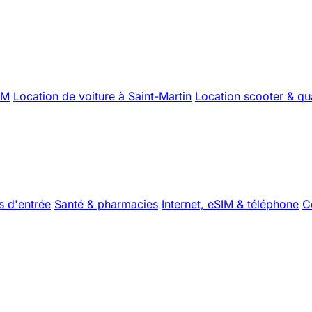
XM
Location de voiture à Saint-Martin
Location scooter & q
s d'entrée
Santé & pharmacies
Internet, eSIM & téléphone
C