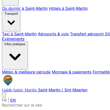
Où dormir à Saint-Martin
Hôtels à Saint-Martin
Transport
Taxi à Saint-Martin
Aéroports & vols
Transfert aéroport S
Événements
Infos pratiques
Météo & meilleure période
Monnaie & paiements
Formalité
Guide Saint-Martin
Saint-Martin / Sint Maarten
FR
|
EN
Rechercher sur le site