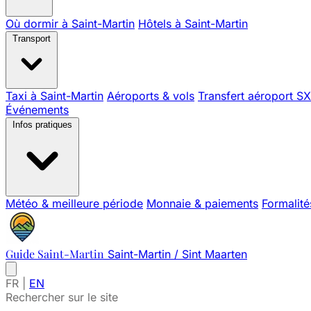
Où dormir à Saint-Martin
Hôtels à Saint-Martin
Transport
Taxi à Saint-Martin
Aéroports & vols
Transfert aéroport S
Événements
Infos pratiques
Météo & meilleure période
Monnaie & paiements
Formalité
Guide Saint-Martin
Saint-Martin / Sint Maarten
FR
|
EN
Rechercher sur le site