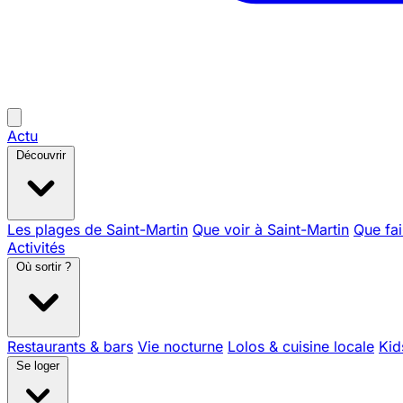
Actu
Découvrir
Les plages de Saint-Martin
Que voir à Saint-Martin
Que fai
Activités
Où sortir ?
Restaurants & bars
Vie nocturne
Lolos & cuisine locale
Kid
Se loger