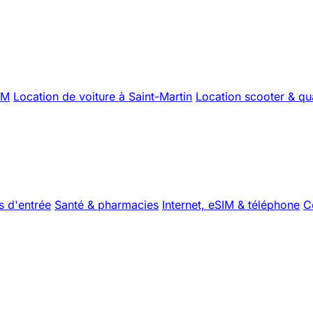
XM
Location de voiture à Saint-Martin
Location scooter & q
s d'entrée
Santé & pharmacies
Internet, eSIM & téléphone
C