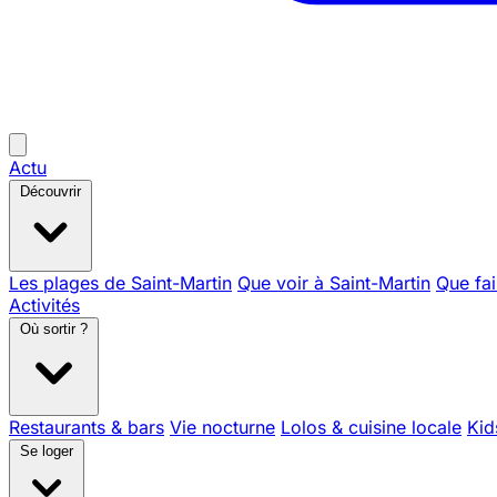
Actu
Découvrir
Les plages de Saint-Martin
Que voir à Saint-Martin
Que fai
Activités
Où sortir ?
Restaurants & bars
Vie nocturne
Lolos & cuisine locale
Kid
Se loger