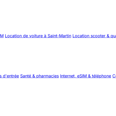
XM
Location de voiture à Saint-Martin
Location scooter & q
s d'entrée
Santé & pharmacies
Internet, eSIM & téléphone
C