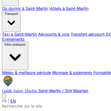
Où dormir à Saint-Martin
Hôtels à Saint-Martin
Transport
Taxi à Saint-Martin
Aéroports & vols
Transfert aéroport S
Événements
Infos pratiques
Météo & meilleure période
Monnaie & paiements
Formalité
Guide Saint-Martin
Saint-Martin / Sint Maarten
FR
|
EN
Rechercher sur le site