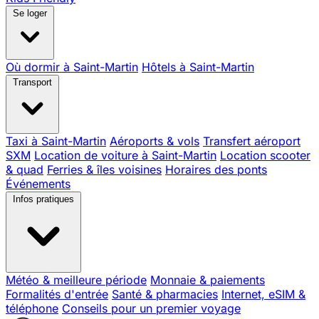
Se loger
Où dormir à Saint-Martin
Hôtels à Saint-Martin
Transport
Taxi à Saint-Martin
Aéroports & vols
Transfert aéroport
SXM
Location de voiture à Saint-Martin
Location scooter
& quad
Ferries & îles voisines
Horaires des ponts
Événements
Infos pratiques
Météo & meilleure période
Monnaie & paiements
Formalités d'entrée
Santé & pharmacies
Internet, eSIM &
téléphone
Conseils pour un premier voyage