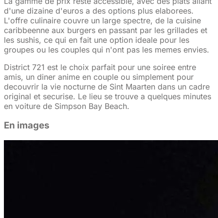
La gamme de prix reste accessible, avec des plats allant
d'une dizaine d'euros a des options plus elaborees.
L'offre culinaire couvre un large spectre, de la cuisine
caribbeenne aux burgers en passant par les grillades et
les sushis, ce qui en fait une option ideale pour les
groupes ou les couples qui n'ont pas les memes envies.
District 721 est le choix parfait pour une soiree entre
amis, un diner anime en couple ou simplement pour
decouvrir la vie nocturne de Sint Maarten dans un cadre
original et securise. Le lieu se trouve a quelques minutes
en voiture de Simpson Bay Beach.
En images