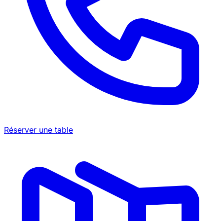
Réserver une table
©
OpenStreetMap
×
+
District 721
−