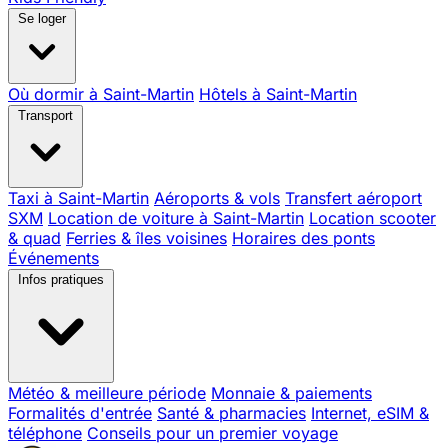
Se loger
Où dormir à Saint-Martin
Hôtels à Saint-Martin
Transport
Taxi à Saint-Martin
Aéroports & vols
Transfert aéroport
SXM
Location de voiture à Saint-Martin
Location scooter
& quad
Ferries & îles voisines
Horaires des ponts
Événements
Infos pratiques
Météo & meilleure période
Monnaie & paiements
Formalités d'entrée
Santé & pharmacies
Internet, eSIM &
téléphone
Conseils pour un premier voyage