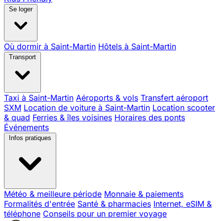
Se loger
Où dormir à Saint-Martin
Hôtels à Saint-Martin
Transport
Taxi à Saint-Martin
Aéroports & vols
Transfert aéroport
SXM
Location de voiture à Saint-Martin
Location scooter
& quad
Ferries & îles voisines
Horaires des ponts
Événements
Infos pratiques
Météo & meilleure période
Monnaie & paiements
Formalités d'entrée
Santé & pharmacies
Internet, eSIM &
téléphone
Conseils pour un premier voyage