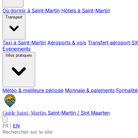
Où dormir à Saint-Martin
Hôtels à Saint-Martin
Transport
Taxi à Saint-Martin
Aéroports & vols
Transfert aéroport S
Événements
Infos pratiques
Météo & meilleure période
Monnaie & paiements
Formalité
Guide Saint-Martin
Saint-Martin / Sint Maarten
FR
|
EN
Rechercher sur le site