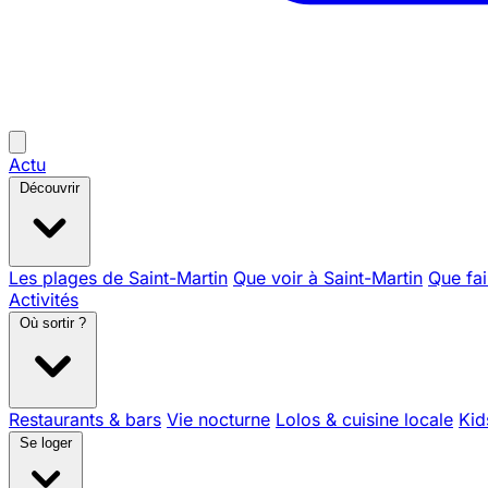
Actu
Découvrir
Les plages de Saint-Martin
Que voir à Saint-Martin
Que fai
Activités
Où sortir ?
Restaurants & bars
Vie nocturne
Lolos & cuisine locale
Kid
Se loger