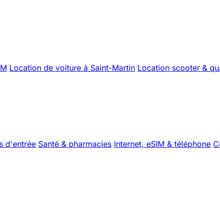
XM
Location de voiture à Saint-Martin
Location scooter & q
s d'entrée
Santé & pharmacies
Internet, eSIM & téléphone
C