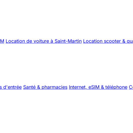
XM
Location de voiture à Saint-Martin
Location scooter & q
s d'entrée
Santé & pharmacies
Internet, eSIM & téléphone
C