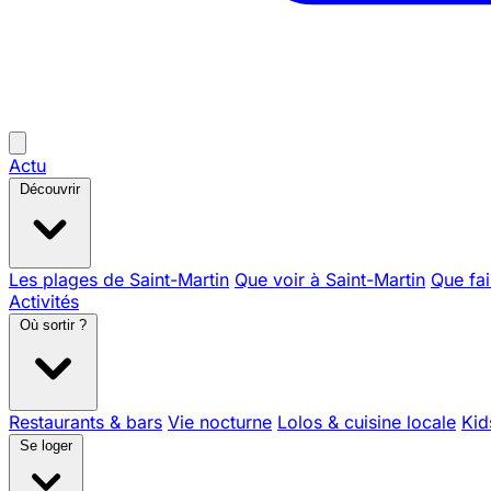
Actu
Découvrir
Les plages de Saint-Martin
Que voir à Saint-Martin
Que fai
Activités
Où sortir ?
Restaurants & bars
Vie nocturne
Lolos & cuisine locale
Kid
Se loger