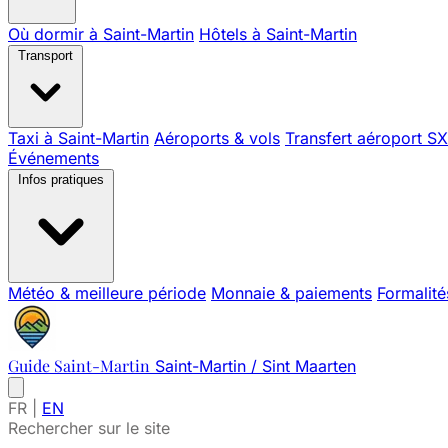
Où dormir à Saint-Martin
Hôtels à Saint-Martin
Transport
Taxi à Saint-Martin
Aéroports & vols
Transfert aéroport S
Événements
Infos pratiques
Météo & meilleure période
Monnaie & paiements
Formalité
Guide Saint-Martin
Saint-Martin / Sint Maarten
FR
|
EN
Rechercher sur le site