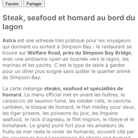
Favoris
Partager
Steak, seafood et homard au bord du
lagon
Astra
est une adresse très pratique pour les voyageurs
qui dorment ou sortent à Simpson Bay : le restaurant se
trouve sur
Welfare Road, près du Simpson Bay Bridge
,
avec une ambiance open-air tournée vers le lagon, les
marinas et les yachts. C'est le type de table à garder
pour un dîner plus soigné sans quitter le quartier animé
de Simpson Bay.
La carte mélange
steaks, seafood et spécialités de
homard
. Le menu officiel met en avant les huîtres, le
carpaccio de saumon fumé, les lobster rolls, le ceviche
caribéen, la bisque de homard, le fish medley pour deux,
les tiger prawns, les poissons du jour, les linguine
seafood, le rack d'agneau, le filet mignon, le ribeye et le
tomahawk. Le grand point fort pour les amateurs de
fruits de mer reste le vivier de homards, souvent cité par
les voyageurs pour l'expérience de choisir son homard