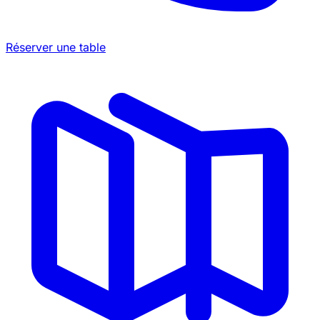
Réserver une table
©
OpenStreetMap
×
+
Astra
−