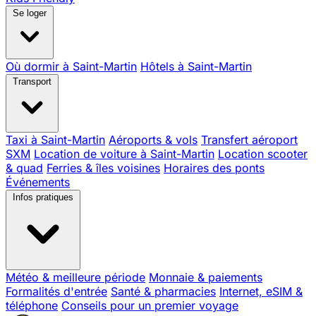
Se loger
Où dormir à Saint-Martin
Hôtels à Saint-Martin
Transport
Taxi à Saint-Martin
Aéroports & vols
Transfert aéroport
SXM
Location de voiture à Saint-Martin
Location scooter
& quad
Ferries & îles voisines
Horaires des ponts
Événements
Infos pratiques
Météo & meilleure période
Monnaie & paiements
Formalités d'entrée
Santé & pharmacies
Internet, eSIM &
téléphone
Conseils pour un premier voyage