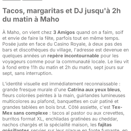
Tacos, margaritas et DJ jusqu'à 2h
du matin à Maho
À Maho, on vient chez
3 Amigos
quand on a faim, soif
et envie de faire la fête, parfois tout en même temps.
Posée juste en face du Casino Royale, à deux pas des
bars et discothèques du village, l'adresse est devenue en
quelques années un
repère incontournable
pour les
voyageurs comme pour la communauté locale. Le lieu vit
à fond entre 11h du matin et 2h du matin, sept jours sur
sept, sans interruption.
L'identité visuelle est immédiatement reconnaissable :
grande fresque murale d'une
Catrina aux yeux bleus
,
fleurs colorées peintes à la main, guirlandes lumineuses
multicolores au plafond, banquettes en cuir patiné et
grandes tablées en bois brut. Côté assiette, c'est
Tex-
Mex sans complexe
: tacos al pastor ou aux crevettes,
burritos format XL, enchiladas gratinées au cheddar,
nachos chargés et la spécialité maison, les
fajitas
grésillantes
servies sur leur plaque en fonte fumante, en