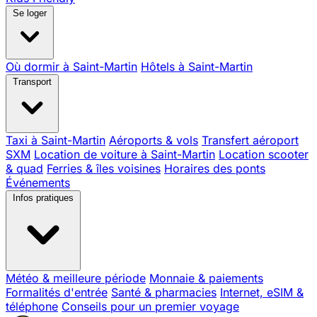
Se loger
Où dormir à Saint-Martin
Hôtels à Saint-Martin
Transport
Taxi à Saint-Martin
Aéroports & vols
Transfert aéroport
SXM
Location de voiture à Saint-Martin
Location scooter
& quad
Ferries & îles voisines
Horaires des ponts
Événements
Infos pratiques
Météo & meilleure période
Monnaie & paiements
Formalités d'entrée
Santé & pharmacies
Internet, eSIM &
téléphone
Conseils pour un premier voyage