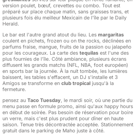
version poulet, bœuf, crevettes ou combo. Tout est
préparé sur place chaque matin, sans graisses trans, et
plusieurs fois élu meilleur Mexicain de l'île par le Daily
Herald.
Le bar est l'autre grand atout du lieu. Les
margaritas
coulent en pichets, frozen ou on the rocks, déclinées en
parfums fraise, mangue, fruits de la passion ou jalapeño
pour les courageux. La carte des
tequilas
est l'une des
plus fournies de l'île. Côté ambiance, plusieurs écrans
diffusent les grands matchs (NFL, NBA, foot européen)
en sports bar la journée. À la nuit tombée, les lumières
baissent, les tables s'effacent, un DJ s'installe et 3
Amigos se transforme en
club tropical
jusqu'à la
fermeture.
pensez au
Taco Tuesday
, le mardi soir, où une partie du
menu passe en formule promo, ainsi qu'aux happy hours
en début de soirée. Pas besoin de réservation pour boire
un verre, mais c'est plus prudent pour dîner en haute
saison. Tenue très décontractée acceptée. Stationnement
gratuit dans le parking de Maho juste à côté.