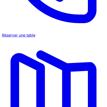
Réserver une table
©
OpenStreetMap
×
+
3 Amigos
−